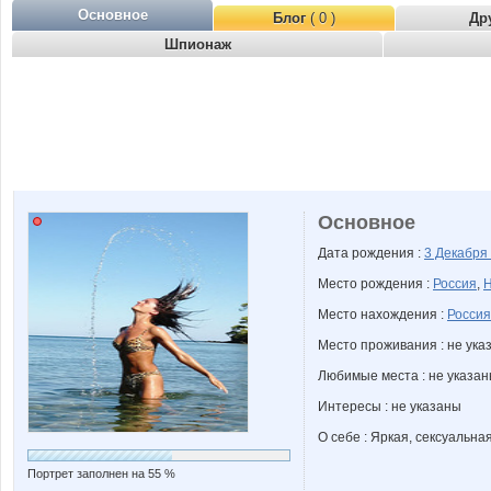
Основное
Блог
( 0 )
Др
Шпионаж
Основное
Дата рождения :
3 Декабря
Место рождения :
Россия
,
Н
Место нахождения :
Россия
Место проживания : не ука
Любимые места : не указа
Интересы : не указаны
О себе : Яркая, сексуальная
Портрет заполнен на 55 %