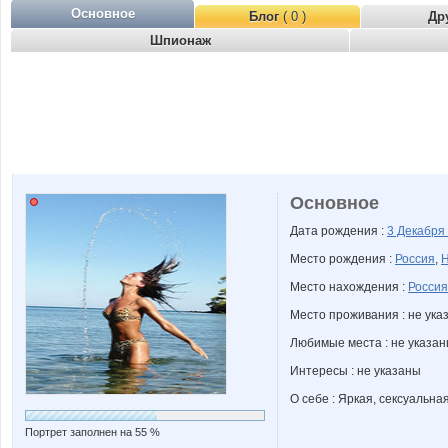
Основное
Блог
( 0 )
Др
Шпионаж
Основное
Дата рождения :
3 Декабря
Место рождения :
Россия
,
Н
Место нахождения :
Россия
Место проживания : не ука
Любимые места : не указа
Интересы : не указаны
О себе : Яркая, сексуальная
Портрет заполнен на 55 %